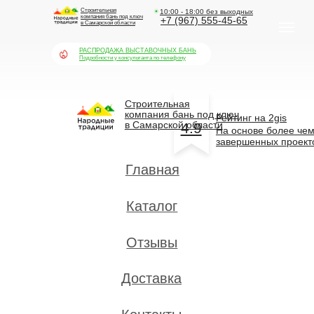
Строительная
10:00 - 18:00 без выходных
компания
бань под ключ
+7 (967) 555-45-65
в Самарской области
РАСПРОДАЖА ВЫСТАВОЧНЫХ БАНЬ
Подробности у консультанта по телефону
Строительная
компания
бань под ключ
Рейтинг на 2gis
в Самарской области
4.9
На основе более чем 750
завершенных проектов
Главная
Каталог
Отзывы
Доставка
Контакты
Вакансии
Оформить заявку
Рассчитать
на кредит
стоимость
РАСПРОДАЖА ВЫСТАВОЧНЫХ БАНЬ
Подробности у консультанта по телефону