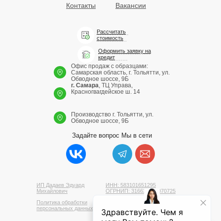
Контакты
Вакансии
Рассчитать
стоимость
Оформить заявку на
кредит
Офис продаж с образцами:
Самарская область, г. Тольятти, ул.
Обводное шоссе, 9Б
г. Самара
, ТЦ Управа,
Красногвагдейское ш. 14
Производство
г. Тольятти, ул.
Обводное шоссе, 9Б
Задайте вопрос
Мы в сети
ИП Дадаев Эдуард
ИНН: 583101651295
Михайлович
ОГРНИП: 316631300070725
Политика обработки
персональных данных